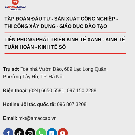
TẬP ĐOÀN ĐẦU TƯ - SẢN XUẤT CÔNG NGHIỆP -
THI CÔNG XÂY DỰNG - GIÁO DỤC ĐÀO TẠO
TIÊN PHONG PHÁT TRIỂN KINH TẾ XANH - KINH TẾ
TUẦN HOÀN - KINH TẾ SỐ
Trụ sở:
Toà nhà Vườn Đào, 689 Lạc Long Quân,
Phường Tây Hồ, TP. Hà Nội
Điện thoại:
(024) 6650 5581
-
097 150 2288
Hotline đối tác quốc tế:
096 807 3208
Email:
mkt@amaccao.vn