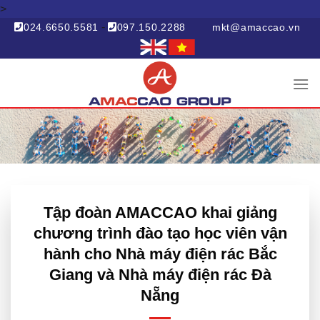
>
Skip
to
-
024.6650.5581
097.150.2288
mkt@amaccao.vn
content
Tập đoàn AMACCAO khai giảng
chương trình đào tạo học viên vận
hành cho Nhà máy điện rác Bắc
Giang và Nhà máy điện rác Đà
Nẵng