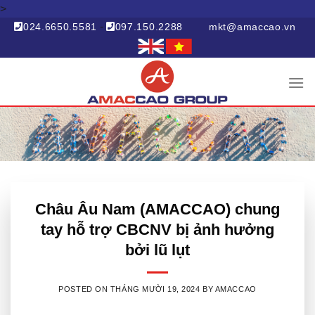
>
Skip
to
-
024.6650.5581
097.150.2288
mkt@amaccao.vn
content
Châu Âu Nam (AMACCAO) chung
tay hỗ trợ CBCNV bị ảnh hưởng
bởi lũ lụt
POSTED ON
THÁNG MƯỜI 19, 2024
BY
AMACCAO