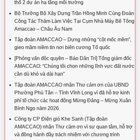
thổ 2 dự án hạ tầng môi trường
Bộ Trưởng Bộ Xây Dựng Trần Hồng Minh Cùng Đoàn
Công Tác Thăm Làm Việc Tại Cụm Nhà Máy Bê Tông
Amaccao – Châu Âu Nam
Tập đoàn AMACCAO – Dựng những “cột mốc mềm”,
gieo mầm niềm tin nơi biên cương Tổ quốc
[Phỏng vấn độc quyền – Báo Dân Trí] Tổng giám đốc
AMACCAO: “Chúng tôi chọn những lĩnh vực đất nước
cần dù khó và dài hạn”
Tập đoàn AMACCAO nhận Thư cảm ơn của UBND
Phường Phú Tân – Tỉnh Vĩnh Long vì đã hỗ trợ kinh
phí tổ chức các hoạt động Mừng Đảng – Mừng Xuân
Bính Ngọ năm 2026
Công ty CP Điện gió Khe Sanh (Tập đoàn
AMACCAO) nhận Thư cảm ơn vì sự quan tâm, hỗ trợ
và đồng hành đầy trách nhiệm với chương trình