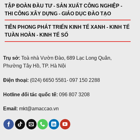
TẬP ĐOÀN ĐẦU TƯ - SẢN XUẤT CÔNG NGHIỆP -
THI CÔNG XÂY DỰNG - GIÁO DỤC ĐÀO TẠO
TIÊN PHONG PHÁT TRIỂN KINH TẾ XANH - KINH TẾ
TUẦN HOÀN - KINH TẾ SỐ
Trụ sở:
Toà nhà Vườn Đào, 689 Lạc Long Quân,
Phường Tây Hồ, TP. Hà Nội
Điện thoại:
(024) 6650 5581
-
097 150 2288
Hotline đối tác quốc tế:
096 807 3208
Email:
mkt@amaccao.vn