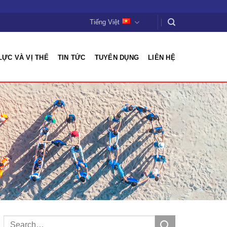
Tiếng Việt
LỰC VÀ VỊ THẾ
TIN TỨC
TUYỂN DỤNG
LIÊN HỆ