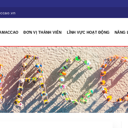
ccao.vn
 AMACCAO
ĐƠN VỊ THÀNH VIÊN
LĨNH VỰC HOẠT ĐỘNG
NĂNG 