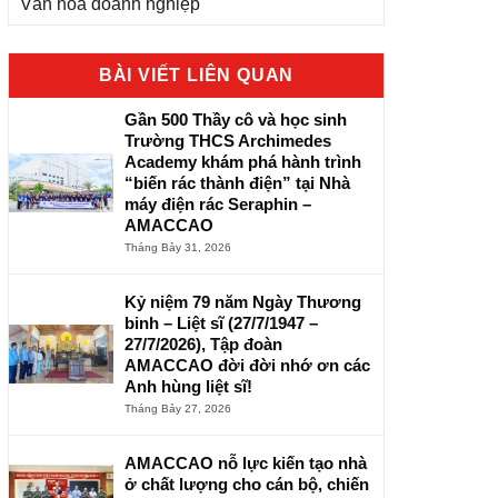
Văn hóa doanh nghiệp
BÀI VIẾT LIÊN QUAN
Gần 500 Thầy cô và học sinh
Trường THCS Archimedes
Academy khám phá hành trình
“biến rác thành điện” tại Nhà
máy điện rác Seraphin –
AMACCAO
Tháng Bảy 31, 2026
Kỷ niệm 79 năm Ngày Thương
binh – Liệt sĩ (27/7/1947 –
27/7/2026), Tập đoàn
AMACCAO đời đời nhớ ơn các
Anh hùng liệt sĩ!
Tháng Bảy 27, 2026
AMACCAO nỗ lực kiến tạo nhà
ở chất lượng cho cán bộ, chiến