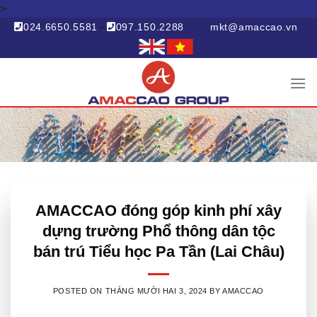
>
Skip
to
-
024.6650.5581
097.150.2288
mkt@amaccao.vn
content
AMACCAO đóng góp kinh phí xây
dựng trường Phổ thông dân tộc
bán trú Tiểu học Pa Tần (Lai Châu)
POSTED ON
THÁNG MƯỜI HAI 3, 2024
BY
AMACCAO