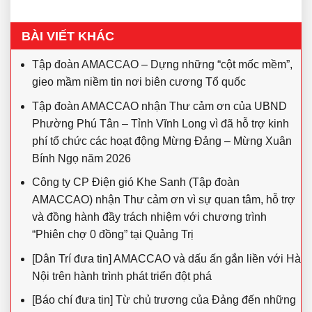
BÀI VIẾT KHÁC
Tập đoàn AMACCAO – Dựng những “cột mốc mềm”,
gieo mầm niềm tin nơi biên cương Tổ quốc
Tập đoàn AMACCAO nhận Thư cảm ơn của UBND
Phường Phú Tân – Tỉnh Vĩnh Long vì đã hỗ trợ kinh
phí tổ chức các hoạt động Mừng Đảng – Mừng Xuân
Bính Ngọ năm 2026
Công ty CP Điện gió Khe Sanh (Tập đoàn
AMACCAO) nhận Thư cảm ơn vì sự quan tâm, hỗ trợ
và đồng hành đầy trách nhiệm với chương trình
“Phiên chợ 0 đồng” tại Quảng Trị
[Dân Trí đưa tin] AMACCAO và dấu ấn gắn liền với Hà
Nội trên hành trình phát triển đột phá
[Báo chí đưa tin] Từ chủ trương của Đảng đến những