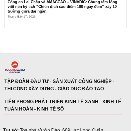
Công an Lai Châu và AMACCAO – VINADIC: Chung tấm lòng
viết nên kỳ tích “Chiến dịch cao điểm 100 ngày đêm” xây 10
trường giữa đại ngàn
Tháng Bảy 17, 2026
TẬP ĐOÀN ĐẦU TƯ - SẢN XUẤT CÔNG NGHIỆP -
THI CÔNG XÂY DỰNG - GIÁO DỤC ĐÀO TẠO
TIÊN PHONG PHÁT TRIỂN KINH TẾ XANH - KINH TẾ
TUẦN HOÀN - KINH TẾ SỐ
Trụ sở:
Toà nhà Vườn Đào, 689 Lạc Long Quân,